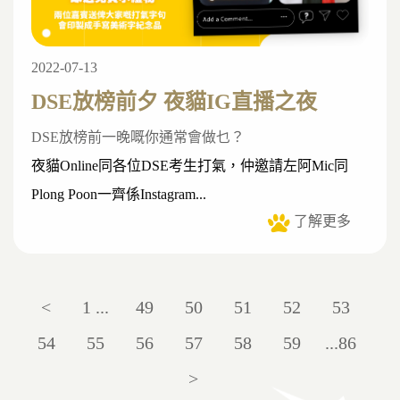
2022-07-13
DSE放榜前夕 夜貓IG直播之夜
DSE放榜前一晚嘅你通常會做乜？
夜貓Online同各位DSE考生打氣，仲邀請左阿Mic同
Plong Poon一齊係Instagram...
了解更多
<
1 ...
49
50
51
52
53
54
55
56
57
58
59
...86
>