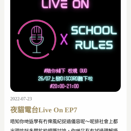
2022-07-23
夜貓電台Live On EP7
唔知你哋返學有冇俾風紀捉過儀容呢～
呢排社會上都
出現咗好多關於校規嘅討論，你哋又有冇試過理解唔